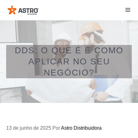
Pular
ME
para
o
conteúdo
DDS: O QUE É E COMO
APLICAR NO SEU
NEGÓCIO?
13 de junho de 2025
Por
Astro Distribuidora