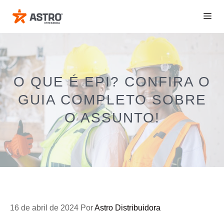
Pular
ME
para
o
conteúdo
O QUE É EPI? CONFIRA O
GUIA COMPLETO SOBRE
O ASSUNTO!
16 de abril de 2024
Por
Astro Distribuidora