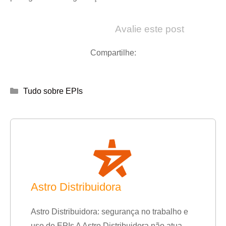
Avalie este post
Compartilhe:
Categorias
Tudo sobre EPIs
Astro Distribuidora
Astro Distribuidora: segurança no trabalho e
uso de EPIs A Astro Distribuidora não atua