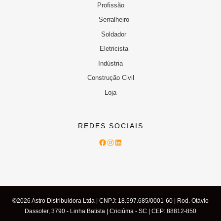
Profissão
Serralheiro
Soldador
Eletricista
Indústria
Construção Civil
Loja
REDES SOCIAIS
Facebook
Instagram
LinkedIn
©2026 Astro Distribuidora Ltda | CNPJ: 18.597.685/0001-60 | Rod. Otávio
Dassoler, 3790 - Linha Batista | Criciúma - SC | CEP: 88812-850