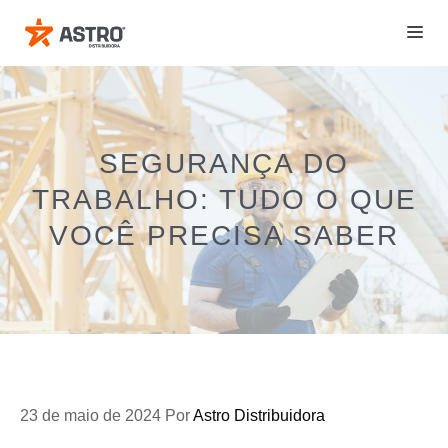
Pular
ME
para
o
conteúdo
SEGURANÇA DO
TRABALHO: TUDO O QUE
VOCÊ PRECISA SABER
23 de maio de 2024
Por
Astro Distribuidora