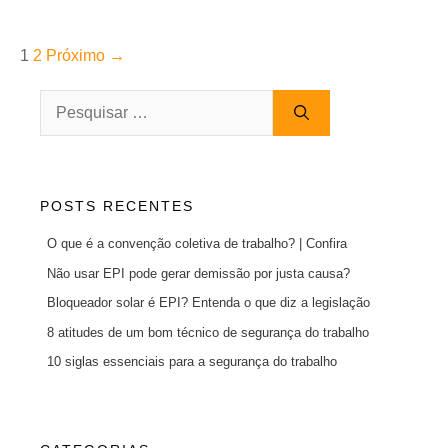
Navegação
Page
Page
1
2
Próximo →
de
Pesquisar
post
por:
POSTS RECENTES
O que é a convenção coletiva de trabalho? | Confira
Não usar EPI pode gerar demissão por justa causa?
Bloqueador solar é EPI? Entenda o que diz a legislação
8 atitudes de um bom técnico de segurança do trabalho
10 siglas essenciais para a segurança do trabalho