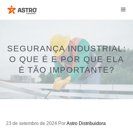
Pular
ME
para
o
conteúdo
SEGURANÇA INDUSTRIAL:
O QUE É E POR QUE ELA
É TÃO IMPORTANTE?
23 de setembro de 2024
Por
Astro Distribuidora