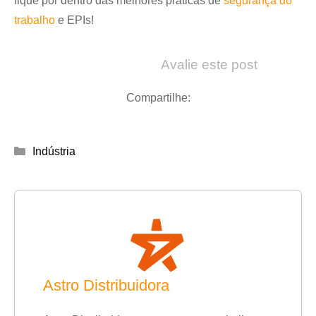
fique por dentro das melhores práticas de
segurança do
trabalho
e EPIs!
Avalie este post
Compartilhe:
Categorias
Indústria
Astro Distribuidora