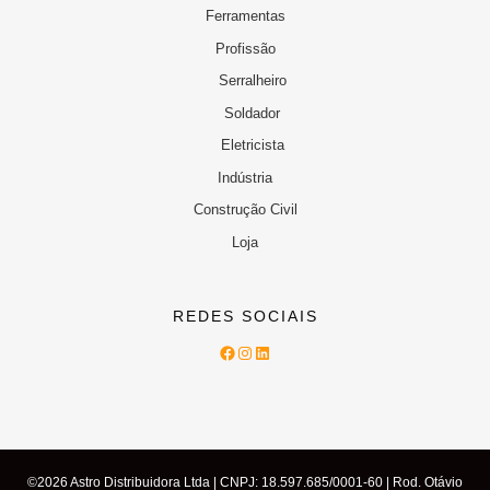
Ferramentas
Profissão
Serralheiro
Soldador
Eletricista
Indústria
Construção Civil
Loja
REDES SOCIAIS
Facebook
Instagram
LinkedIn
©2026 Astro Distribuidora Ltda | CNPJ: 18.597.685/0001-60 | Rod. Otávio