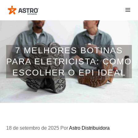
Pular
ME
para
o
conteúdo
7 MELHORES BOTINAS
PARA ELETRICISTA: COMO
ESCOLHER O EPI IDEAL
18 de setembro de 2025
Por
Astro Distribuidora