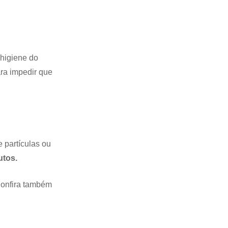
 higiene do
ara impedir que
 partículas ou
utos.
Confira também