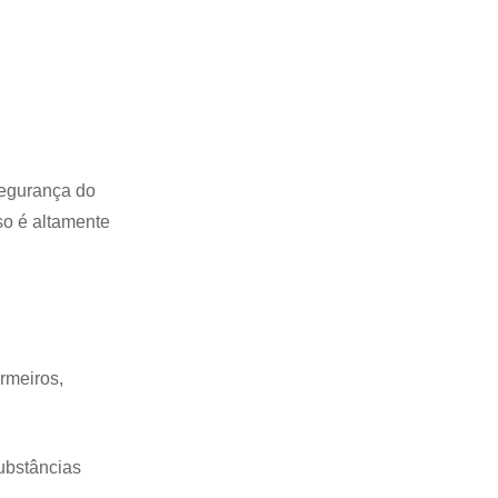
segurança do
o é altamente
ermeiros,
ubstâncias