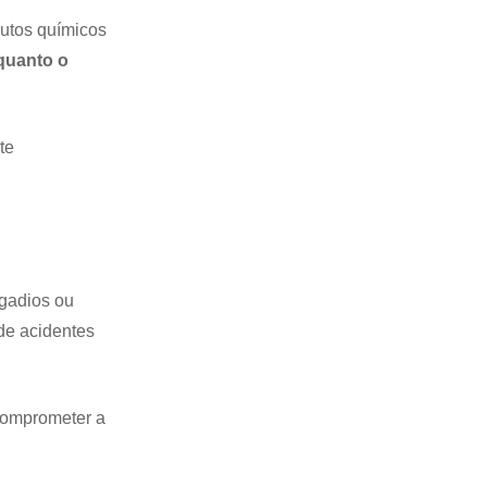
dutos químicos
quanto o
te
egadios ou
de acidentes
 comprometer a