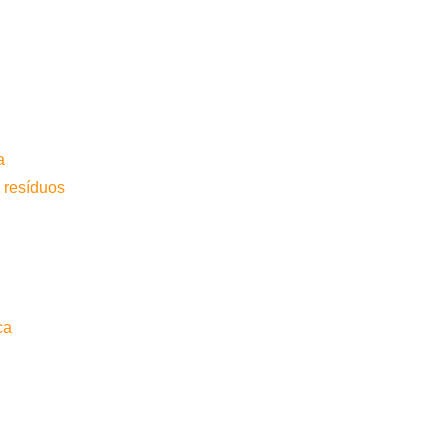
a
 resíduos
ca