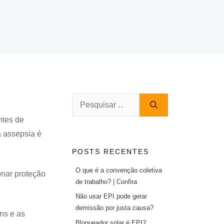
Pesquisar
por:
ntes de
a assepsia é
POSTS RECENTES
O que é a convenção coletiva
onar proteção
de trabalho? | Confira
Não usar EPI pode gerar
demissão por justa causa?
ns e as
Bloqueador solar é EPI?