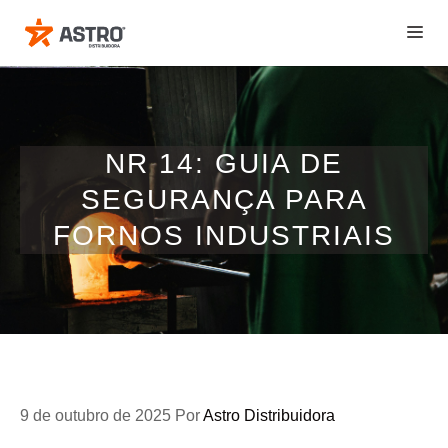
Pular
ME
para
o
conteúdo
NR 14: GUIA DE
SEGURANÇA PARA
FORNOS INDUSTRIAIS
9 de outubro de 2025
Por
Astro Distribuidora