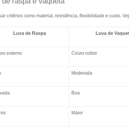
a de raspa e vaqueta
critérios como material, resistência, flexibilidade e custo. Vej
Luva de Raspa
Luva de Vaque
ro externo
Couro nobre
a
Moderada
evada
Boa
nor
Maior