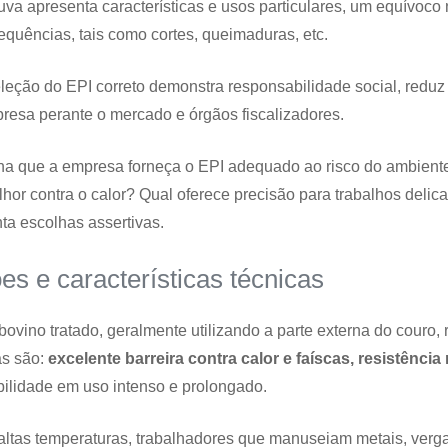
va apresenta características e usos particulares, um equívoco
sequências, tais como cortes, queimaduras, etc.
leção do EPI correto demonstra responsabilidade social, reduz
presa perante o mercado e órgãos fiscalizadores.
ina que a empresa forneça o EPI adequado ao risco do ambient
hor contra o calor? Qual oferece precisão para trabalhos delic
ta escolhas assertivas.
es e características técnicas
bovino tratado, geralmente utilizando a parte externa do couro,
as são:
excelente barreira contra calor e faíscas, resistênci
abilidade em uso intenso e prolongado.
 altas temperaturas, trabalhadores que manuseiam metais, verg