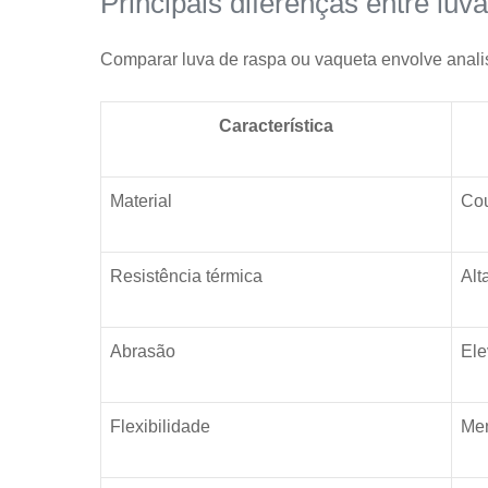
Principais diferenças entre luv
Comparar luva de raspa ou vaqueta envolve analisar 
Característica
Material
Cou
Resistência térmica
Alt
Abrasão
El
Flexibilidade
Me