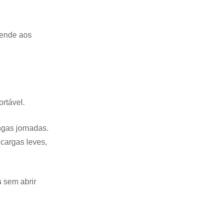
tende aos
rtável.
ngas jornadas.
cargas leves,
s
sem abrir