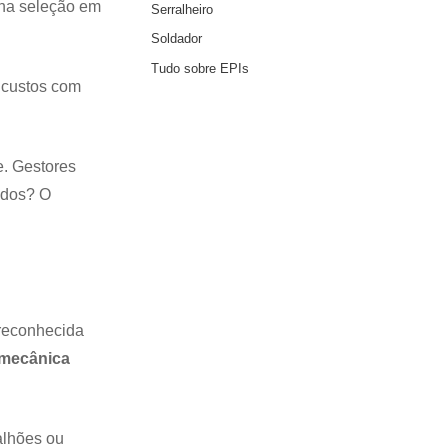
 na seleção em
Serralheiro
Soldador
Tudo sobre EPIs
 custos com
e. Gestores
ados? O
 reconhecida
a mecânica
alhões ou