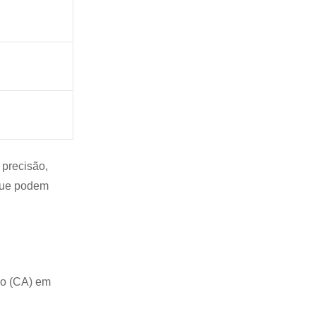
 precisão,
 que podem
ão (CA) em