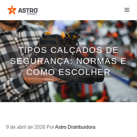
Pular
ME
para
o
conteúdo
TIPOS CALÇADOS DE
SEGURANÇA: NORMAS E
COMO ESCOLHER
9 de abril de 2026
Por
Astro Distribuidora