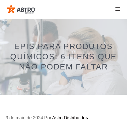
Pular
ME
para
o
conteúdo
EPIS PARA PRODUTOS
QUÍMICOS: 6 ITENS QUE
NÃO PODEM FALTAR
9 de maio de 2024
Por
Astro Distribuidora