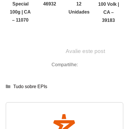
Special
46932
12
100 Volk |
100g | CA
Unidades
CA –
– 11070
39183
Avalie este post
Compartilhe:
Categorias
Tudo sobre EPIs