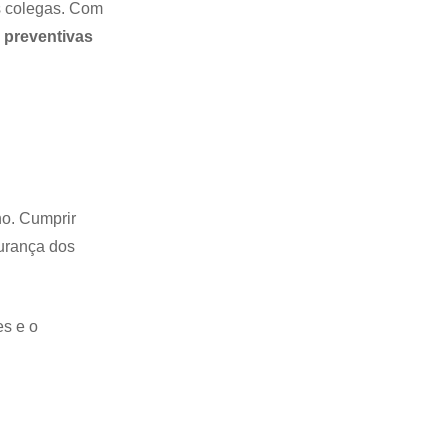
s colegas. Com
 preventivas
ho. Cumprir
urança dos
es e o