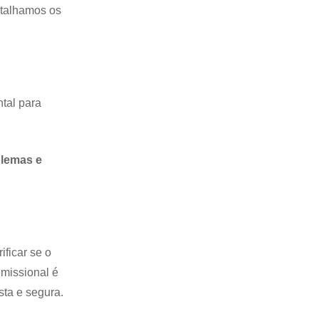
etalhamos os
tal para
blemas e
ficar se o
emissional é
sta e segura.