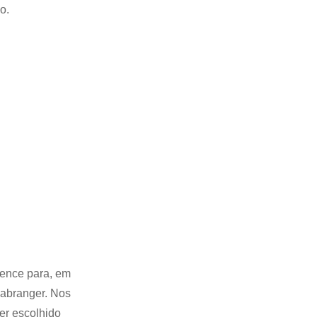
o.
tence para, em
 abranger. Nos
er escolhido