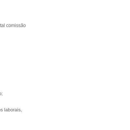
tal comissão
o;
s laborais,