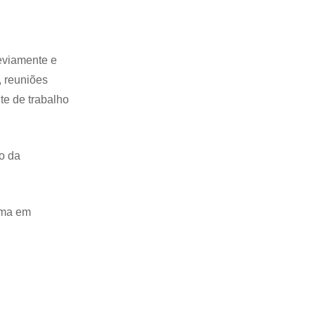
reviamente e
, reuniões
te de trabalho
o da
oma em